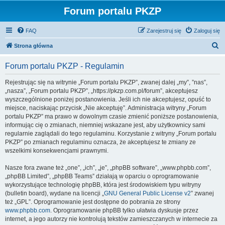
Forum portalu PKZP
FAQ
Zarejestruj się
Zaloguj się
S
Strona główna
z
Forum portalu PKZP - Regulamin
u
k
Rejestrując się na witrynie „Forum portalu PKZP”, zwanej dalej „my”, ”nas”,
„nasza”, „Forum portalu PKZP”, „https://pkzp.com.pl/forum”, akceptujesz
a
wyszczególnione poniżej postanowienia. Jeśli ich nie akceptujesz, opuść to
j
miejsce, naciskając przycisk „Nie akceptuję”. Administracja witryny „Forum
portalu PKZP” ma prawo w dowolnym czasie zmienić poniższe postanowienia,
informując cię o zmianach, niemniej wskazane jest, aby użytkownicy sami
regularnie zaglądali do tego regulaminu. Korzystanie z witryny „Forum portalu
PKZP” po zmianach regulaminu oznacza, że akceptujesz te zmiany ze
wszelkimi konsekwencjami prawnymi.
Nasze fora zwane też „one”, „ich”, „je”, „phpBB software”, „www.phpbb.com”,
„phpBB Limited”, „phpBB Teams” działają w oparciu o oprogramowanie
wykorzystujące technologię phpBB, która jest środowiskiem typu witryny
(bulletin board), wydane na licencji „
GNU General Public License v2
” zwanej
też „GPL”. Oprogramowanie jest dostępne do pobrania ze strony
www.phpbb.com
. Oprogramowanie phpBB tylko ułatwia dyskusje przez
internet, a jego autorzy nie kontrolują tekstów zamieszczanych w internecie za