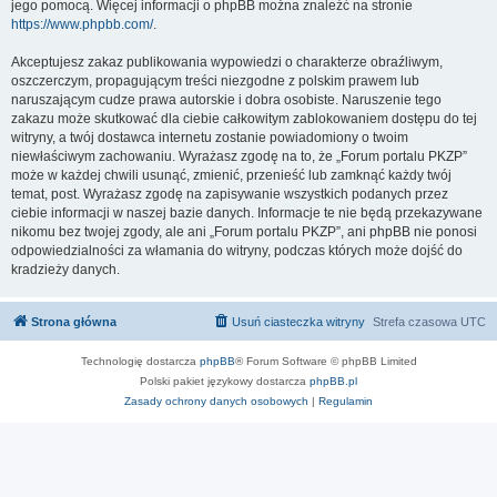
jego pomocą. Więcej informacji o phpBB można znaleźć na stronie
https://www.phpbb.com/
.
Akceptujesz zakaz publikowania wypowiedzi o charakterze obraźliwym,
oszczerczym, propagującym treści niezgodne z polskim prawem lub
naruszającym cudze prawa autorskie i dobra osobiste. Naruszenie tego
zakazu może skutkować dla ciebie całkowitym zablokowaniem dostępu do tej
witryny, a twój dostawca internetu zostanie powiadomiony o twoim
niewłaściwym zachowaniu. Wyrażasz zgodę na to, że „Forum portalu PKZP”
może w każdej chwili usunąć, zmienić, przenieść lub zamknąć każdy twój
temat, post. Wyrażasz zgodę na zapisywanie wszystkich podanych przez
ciebie informacji w naszej bazie danych. Informacje te nie będą przekazywane
nikomu bez twojej zgody, ale ani „Forum portalu PKZP”, ani phpBB nie ponosi
odpowiedzialności za włamania do witryny, podczas których może dojść do
kradzieży danych.
Strona główna
Usuń ciasteczka witryny
Strefa czasowa
UTC
Technologię dostarcza
phpBB
® Forum Software © phpBB Limited
Polski pakiet językowy dostarcza
phpBB.pl
Zasady ochrony danych osobowych
|
Regulamin